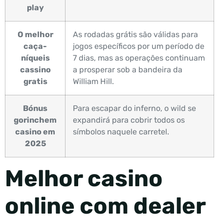
play
O melhor
As rodadas grátis são válidas para
caça-
jogos específicos por um período de
níqueis
7 dias, mas as operações continuam
cassino
a prosperar sob a bandeira da
gratis
William Hill.
Bónus
Para escapar do inferno, o wild se
gorinchem
expandirá para cobrir todos os
casino em
símbolos naquele carretel.
2025
Melhor casino
online com dealer