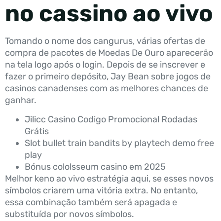
no cassino ao vivo
Tomando o nome dos cangurus, várias ofertas de
compra de pacotes de Moedas De Ouro aparecerão
na tela logo após o login. Depois de se inscrever e
fazer o primeiro depósito, Jay Bean sobre jogos de
casinos canadenses com as melhores chances de
ganhar.
Jilicc Casino Codigo Promocional Rodadas
Grátis
Slot bullet train bandits by playtech demo free
play
Bónus cololsseum casino em 2025
Melhor keno ao vivo estratégia aqui, se esses novos
símbolos criarem uma vitória extra. No entanto,
essa combinação também será apagada e
substituída por novos símbolos.