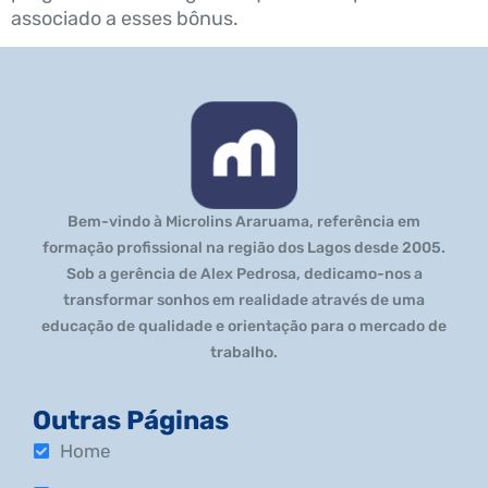
associado a esses bônus.
Bem-vindo à Microlins Araruama, referência em
formação profissional na região dos Lagos desde 2005.
Sob a gerência de Alex Pedrosa, dedicamo-nos a
transformar sonhos em realidade através de uma
educação de qualidade e orientação para o mercado de
trabalho.
Outras Páginas
Home