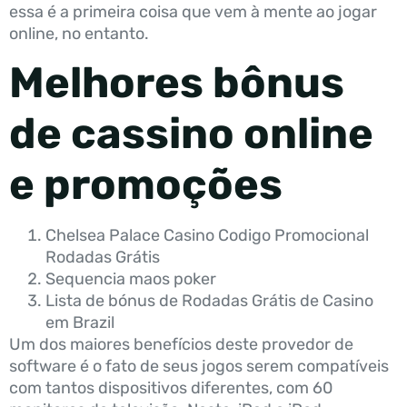
essa é a primeira coisa que vem à mente ao jogar
online, no entanto.
Melhores bônus
de cassino online
e promoções
Chelsea Palace Casino Codigo Promocional
Rodadas Grátis
Sequencia maos poker
Lista de bónus de Rodadas Grátis de Casino
em Brazil
Um dos maiores benefícios deste provedor de
software é o fato de seus jogos serem compatíveis
com tantos dispositivos diferentes, com 60