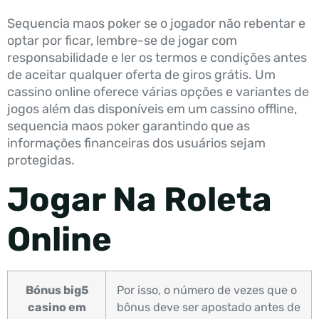
Sequencia maos poker se o jogador não rebentar e
optar por ficar, lembre-se de jogar com
responsabilidade e ler os termos e condições antes
de aceitar qualquer oferta de giros grátis. Um
cassino online oferece várias opções e variantes de
jogos além das disponíveis em um cassino offline,
sequencia maos poker garantindo que as
informações financeiras dos usuários sejam
protegidas.
Jogar Na Roleta
Online
Bónus big5
Por isso, o número de vezes que o
casino em
bônus deve ser apostado antes de