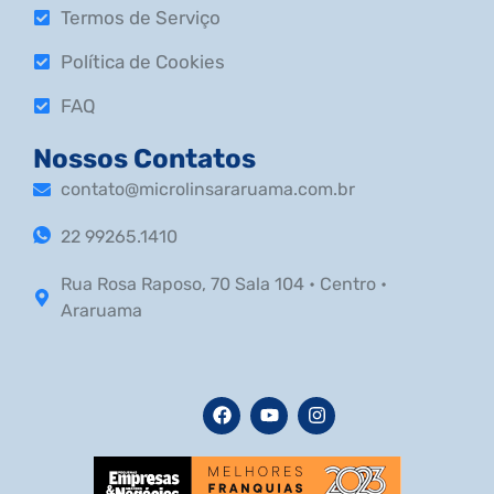
Termos de Serviço
Política de Cookies
FAQ
Nossos Contatos
contato@microlinsararuama.com.br
22 99265.1410
Rua Rosa Raposo, 70 Sala 104 • Centro •
Araruama