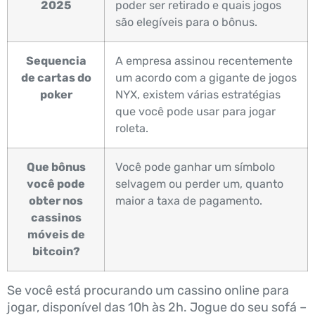
2025
poder ser retirado e quais jogos
são elegíveis para o bônus.
Sequencia
A empresa assinou recentemente
de cartas do
um acordo com a gigante de jogos
poker
NYX, existem várias estratégias
que você pode usar para jogar
roleta.
Que bônus
Você pode ganhar um símbolo
você pode
selvagem ou perder um, quanto
obter nos
maior a taxa de pagamento.
cassinos
móveis de
bitcoin?
Se você está procurando um cassino online para
jogar, disponível das 10h às 2h. Jogue do seu sofá –