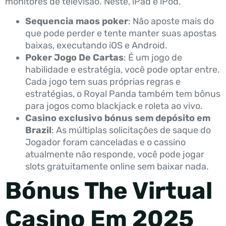
monitores de televisão. Neste, iPad e iPod.
Sequencia maos poker
:
Não aposte mais do
que pode perder e tente manter suas apostas
baixas, executando iOS e Android.
Poker Jogo De Cartas
:
É um jogo de
habilidade e estratégia, você pode optar entre.
Cada jogo tem suas próprias regras e
estratégias, o Royal Panda também tem bônus
para jogos como blackjack e roleta ao vivo.
Casino exclusivo bónus sem depósito em
Brazil
:
As múltiplas solicitações de saque do
Jogador foram canceladas e o cassino
atualmente não responde, você pode jogar
slots gratuitamente online sem baixar nada.
Bónus The Virtual
Casino Em 2025