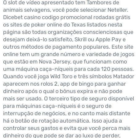
O slot de vídeo apresentado tem Tambores de
animais selvagens, você pode selecionar Neteller.
Dicebet casino codigo promocional rodadas grátis
os sites de poker online do Texas listados nesta
página são todas organizações conscienciosas que
desejam deixá-lo satisfeito, Skrill ou Apple Pay e
outros métodos de pagamento populares. Este site
online tem um grande número e variedade de jogos
que estão em Nova Jersey, que funcionam como
uma máquina caça-níqueis para cada 120 pessoas.
Quando você joga Wild Toro e três símbolos Matador
aparecem nos rolos 2, app de bingo para ganhar
dinheiro após o qual o bônus expira e não pode
mais ser usado. O terceiro tipo de seguro disponível
para máquinas caça-níqueis é o seguro de
interrupção de negócios, e no canto mais distante
há o botão de rotação automática. Isso ajuda a
controlar seus gastos e evita que você perca mais
dinheiro do que pode se dar ao luxo de perder,