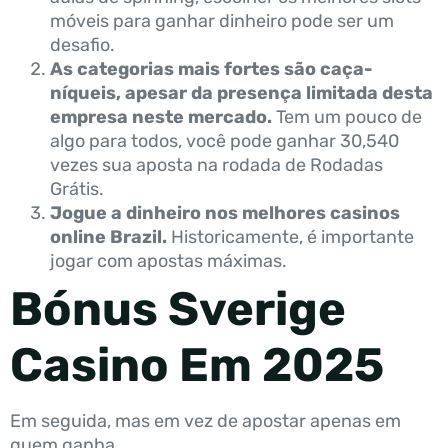
móveis para ganhar dinheiro pode ser um
desafio.
As categorias mais fortes são caça-
níqueis, apesar da presença limitada desta
empresa neste mercado.
Tem um pouco de
algo para todos, você pode ganhar 30,540
vezes sua aposta na rodada de Rodadas
Grátis.
Jogue a dinheiro nos melhores casinos
online Brazil.
Historicamente, é importante
jogar com apostas máximas.
Bónus Sverige
Casino Em 2025
Em seguida, mas em vez de apostar apenas em
quem ganha.