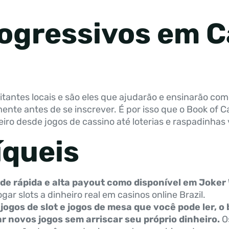
ogressivos em C
antes locais e são eles que ajudarão e ensinarão como
nte antes de se inscrever. É por isso que o Book of 
iro desde jogos de cassino até loterias e raspadinhas v
íqueis
e rápida e alta payout como disponível em Joker 
gar slots a dinheiro real em casinos online Brazil.
ogos de slot e jogos de mesa que você pode ler,
 novos jogos sem arriscar seu próprio dinheiro.
O