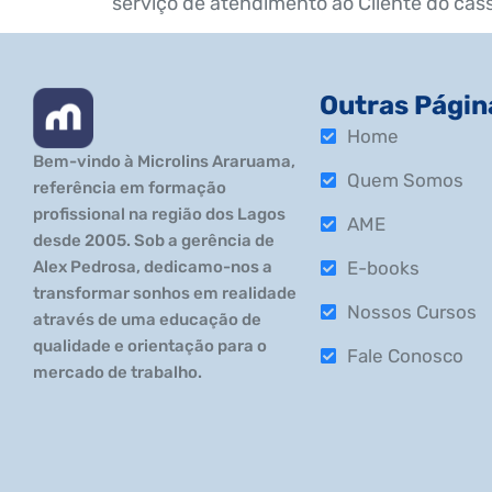
serviço de atendimento ao Cliente do cas
Outras Págin
Home
Bem-vindo à Microlins Araruama,
Quem Somos
referência em formação
profissional na região dos Lagos
AME
desde 2005. Sob a gerência de
E-books
Alex Pedrosa, dedicamo-nos a
transformar sonhos em realidade
Nossos Cursos
através de uma educação de
qualidade e orientação para o
Fale Conosco
mercado de trabalho.