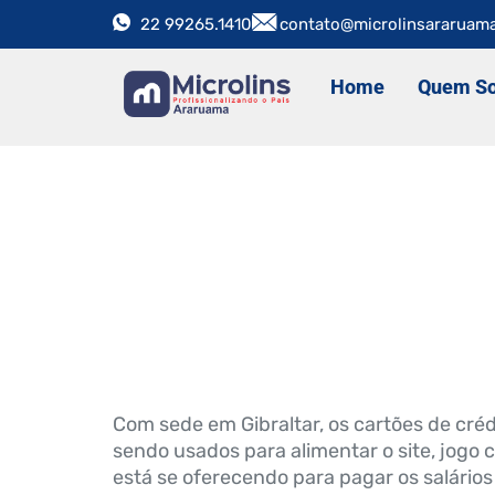
22 99265.1410
contato@microlinsararuam
Home
Quem S
JOGO 
JOGO 
Com sede em Gibraltar, os cartões de créd
sendo usados para alimentar o site, jogo
está se oferecendo para pagar os salári