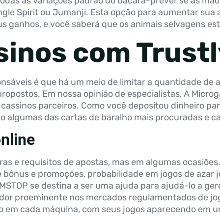
odas as variações padrão do bacará-prever se as mão
le Spirit ou Jumanji. Esta opção para aumentar sua apo
 ganhos, e você saberá que os animais selvagens es
sinos com Trustl
nsáveis é que há um meio de limitar a quantidade de 
propostos. Em nossa opinião de especialistas, A Micr
s cassinos parceiros. Como você depositou dinheiro par
ão algumas das cartas de baralho mais procuradas e ca
online
ras e requisitos de apostas, mas em algumas ocasiões.
e bônus e promoções, probabilidade em jogos de azar 
TOP se destina a ser uma ajuda para ajudá-lo a geren
ador proeminente nos mercados regulamentados de jo
o em cada máquina, com seus jogos aparecendo em uma