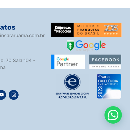
atos
insararuama.com.br
, 70 Sala 104 •
ama