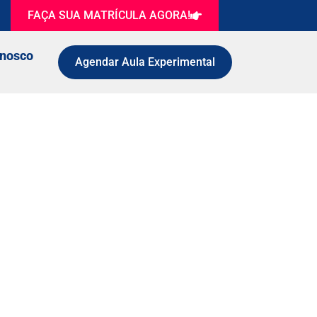
FAÇA SUA MATRÍCULA AGORA!
onosco
Agendar Aula Experimental
PARA
E
PARA