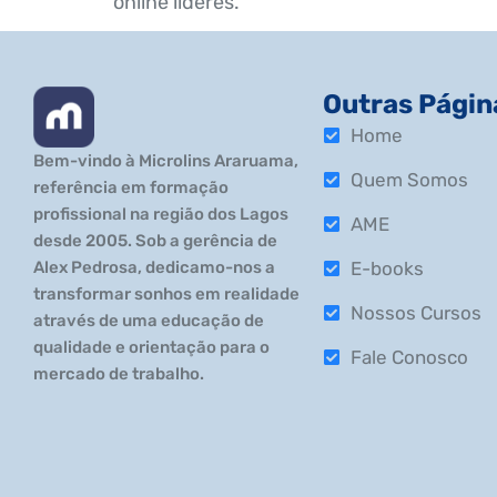
online líderes.
Outras Págin
Home
Bem-vindo à Microlins Araruama,
Quem Somos
referência em formação
profissional na região dos Lagos
AME
desde 2005. Sob a gerência de
E-books
Alex Pedrosa, dedicamo-nos a
transformar sonhos em realidade
Nossos Cursos
através de uma educação de
qualidade e orientação para o
Fale Conosco
mercado de trabalho.