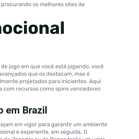
 procurando os melhores sites de
ocional
de jogo em que você está jogando, você
 avançados que os destacam, mas é
lmente projetados para iniciantes. Aqui
eta com recursos como spins vencedores
o em Brazil
stejam em vigor para garantir um ambiente
ional e experiente, em seguida. O