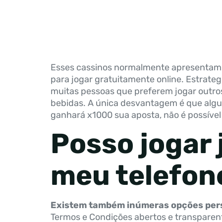
ROLET
Esses cassinos normalmente apresentam t
para jogar gratuitamente online. Estrateg
muitas pessoas que preferem jogar outro
bebidas. A única desvantagem é que algu
ganhará x1000 sua aposta, não é possív
Posso jogar 
meu telefon
Existem também inúmeras opções perso
Termos e Condições abertos e transparen