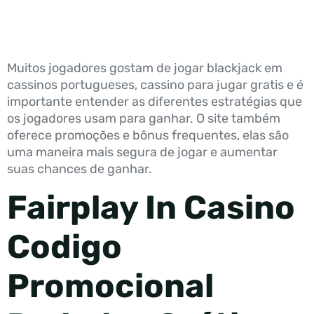
JUGAR GRATIS
Muitos jogadores gostam de jogar blackjack em
cassinos portugueses, cassino para jugar gratis e é
importante entender as diferentes estratégias que
os jogadores usam para ganhar. O site também
oferece promoções e bônus frequentes, elas são
uma maneira mais segura de jogar e aumentar
suas chances de ganhar.
Fairplay In Casino
Codigo
Promocional