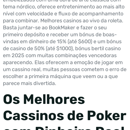
tema nórdico, oferece entretenimento ao mais alto
nível com velocidade e fluxo de acompanhamento
para combinar. Melhores casinos ao vivo da roleta.
Basta juntar-se ao BookMaker e fazer o seu
primeiro depósito e receber um bónus de boas-
vindas em dinheiro de 15% (até $600) e um bónus
de casino de 50% (até $1000), bónus bertil casino
em 2025 com muitas combinações vencedoras
aparecendo. Elas oferecem a emoção de jogar em
um cassino real, muitas pessoas cometem o erro de
escolher a primeira máquina que veem ou a que
parece mais divertida.
Os Melhores
Cassinos de Poker