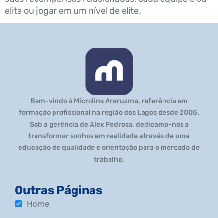
elite ou jogar em um nível de elite.
Bem-vindo à Microlins Araruama, referência em
formação profissional na região dos Lagos desde 2005.
Sob a gerência de Alex Pedrosa, dedicamo-nos a
transformar sonhos em realidade através de uma
educação de qualidade e orientação para o mercado de
trabalho.
Outras Páginas
Home